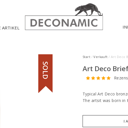
IN
E ARTIKEL
Start
/
Verkauft
/ Art Deco 
SOLD
Art Deco Brie
Rezens
Typical Art Deco bronz
The artsit was born in
I 