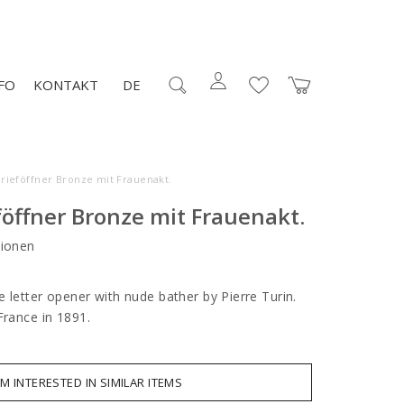
FO
KONTAKT
DE
Brieföffner Bronze mit Frauenakt.
föffner Bronze mit Frauenakt.
ionen
e letter opener with nude bather by Pierre Turin.
 France in 1891.
AM INTERESTED IN SIMILAR ITEMS