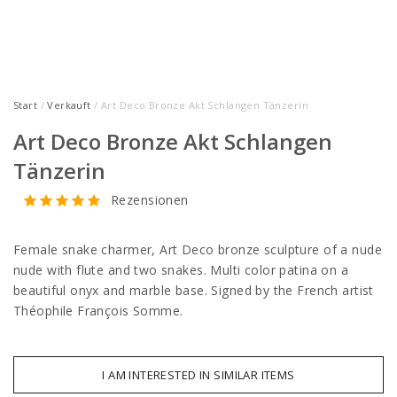
Start
/
Verkauft
/ Art Deco Bronze Akt Schlangen Tänzerin
Art Deco Bronze Akt Schlangen
Tänzerin
Rezensionen
Female snake charmer, Art Deco bronze sculpture of a nude
nude with flute and two snakes. Multi color patina on a
beautiful onyx and marble base. Signed by the French artist
Théophile François Somme.
I AM INTERESTED IN SIMILAR ITEMS