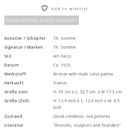
Add to wishlist
DIESER ARTIKEL WURDE VERKAUFT
Künstler / Schöpfer
Th. Somme
Signatur / Marken
Th. Somme
Stil
Art Deco.
Datum
Ca. 1925.
Werkstoff
Bronze with multi color patina.
Herkunft
France.
Größe (cm)
H. 35 cm x L. 32.7 cm. x W 17.5 cm.
Größe (Zoll)
H. 12.9 inch x L. 12.9 inch x W. 6.9
inch.
Zustand
Good condition, see pivtures.
Literatur
“Bronzes, sculptors and founders”