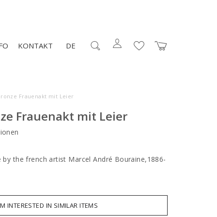
FO
KONTAKT
DE
Bronze Frauenakt mit Leier
ze Frauenakt mit Leier
ionen
e by the french artist Marcel André Bouraine,1886-
AM INTERESTED IN SIMILAR ITEMS