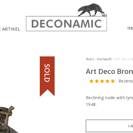
IN
E ARTIKEL
Start
/
Verkauft
/ Art Deco 
SOLD
Art Deco Bron
Rezens
Reclining nude with lyr
1948.
I 