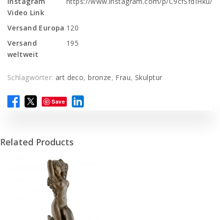
Instagram
https://www.instagram.com/p/C9cfSfdIHku/
Video Link
Versand Europa
120
Versand
195
weltweit
Schlagwörter:
art deco
,
bronze
,
Frau
,
Skulptur
Save
Related Products