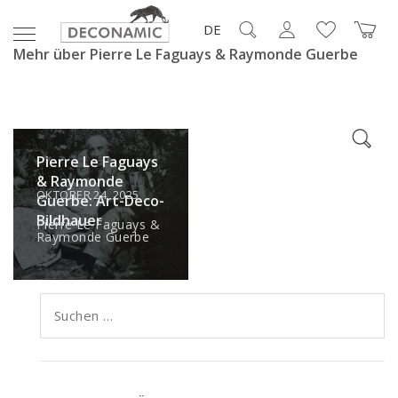
DE
Mehr über Pierre Le Faguays & Raymonde Guerbe
Pierre Le Faguays
& Raymonde
OKTOBER 24, 2025
Guerbe: Art-Deco-
Bildhauer
Pierre Le Faguays &
Raymonde Guerbe
Suchen
nach: