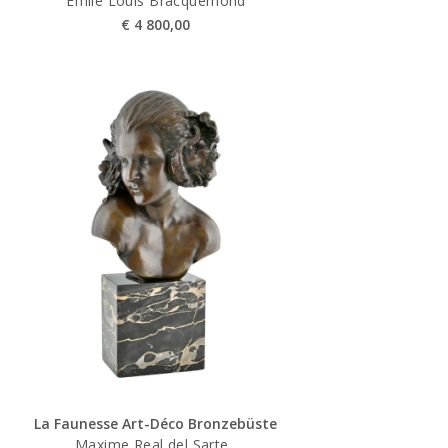
Emile Louis Bracquemond
€
4 800,00
La Faunesse Art-Déco Bronzebüste
Maxime Real del Sarte