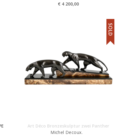
€
4 200,00
SOLD
PE
Art Déco Bronzeskulptur zwei Panther
Michel Decoux.