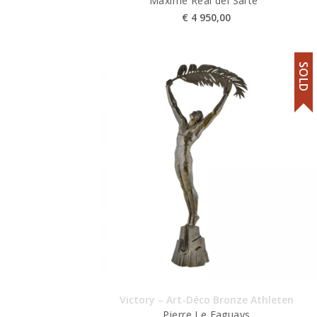
Maxime Real del Sarte
€
4 950,00
SOLD
Victory – Art-Déco Bronze Athleten
Pierre Le Faguays