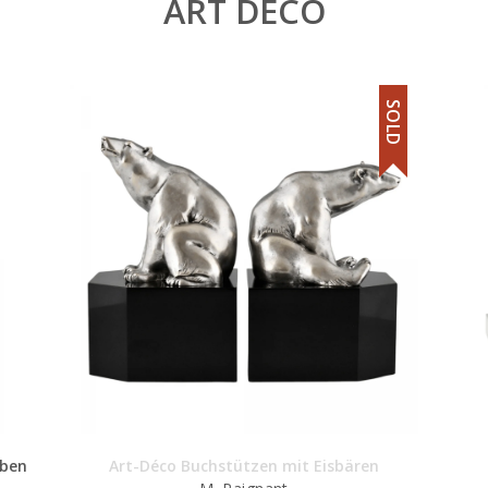
ART DECO
SOLD
uben
Art-Déco Buchstützen mit Eisbären