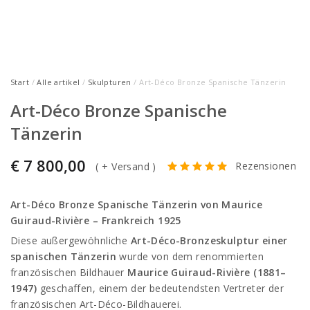
Start
/
Alle artikel
/
Skulpturen
/ Art-Déco Bronze Spanische Tänzerin
Art-Déco Bronze Spanische
Tänzerin
€
7 800,00
Rezensionen
(
+ Versand
)
Art-Déco Bronze Spanische Tänzerin von Maurice
Guiraud-Rivière – Frankreich 1925
Diese außergewöhnliche
Art-Déco-Bronzeskulptur einer
spanischen Tänzerin
wurde von dem renommierten
französischen Bildhauer
Maurice Guiraud-Rivière (1881–
1947)
geschaffen, einem der bedeutendsten Vertreter der
französischen Art-Déco-Bildhauerei.