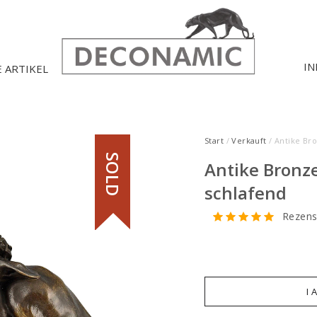
IN
E ARTIKEL
Start
/
Verkauft
/ Antike Br
SOLD
Antike Bronze
schlafend
Rezens
I 