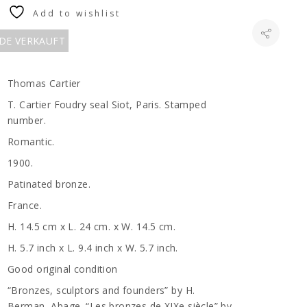
Add to wishlist
RDE VERKAUFT
Thomas Cartier
T. Cartier Foudry seal Siot, Paris. Stamped
number.
Romantic.
1900.
Patinated bronze.
France.
H. 14.5 cm x L. 24 cm. x W. 14.5 cm.
H. 5.7 inch x L. 9.4 inch x W. 5.7 inch.
Good original condition
“Bronzes, sculptors and founders” by H.
Berman, Abage. “Les bronzes de XIXe siècle” by