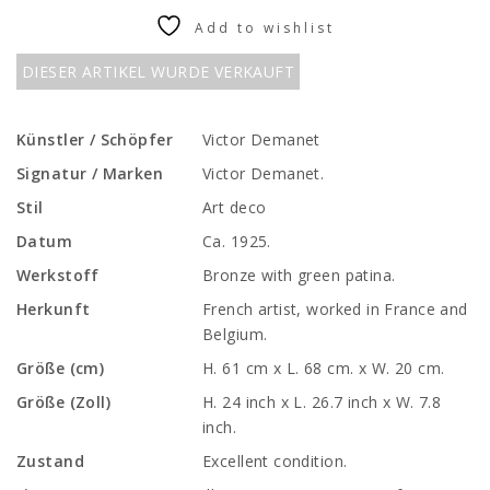
Add to wishlist
DIESER ARTIKEL WURDE VERKAUFT
Künstler / Schöpfer
Victor Demanet
Signatur / Marken
Victor Demanet.
Stil
Art deco
Datum
Ca. 1925.
Werkstoff
Bronze with green patina.
Herkunft
French artist, worked in France and
Belgium.
Größe (cm)
H. 61 cm x L. 68 cm. x W. 20 cm.
Größe (Zoll)
H. 24 inch x L. 26.7 inch x W. 7.8
inch.
Zustand
Excellent condition.