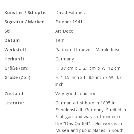
Künstler / Schöpfer
David Fahrner.
Signatur / Marken
Fahrner 1941.
Stil
Art Deco
Datum
1941
Werkstoff
Patinated bronze. Marble base.
Herkunft
Germany
Größe (cm)
H. 37 cm x L. 21 cm. x W. 12 cm.
Größe (Zoll)
H. 14.5 inch x L. 8.2 inch x W. 4.7
inch.
Zustand
Very good condition.
Literatur
German artist born in 1895 in
Freudenstadt, Germany. Studied in
Stuttgart and was co-founder of
the “Das Qadrat”. His work is in
Musea and public places in South