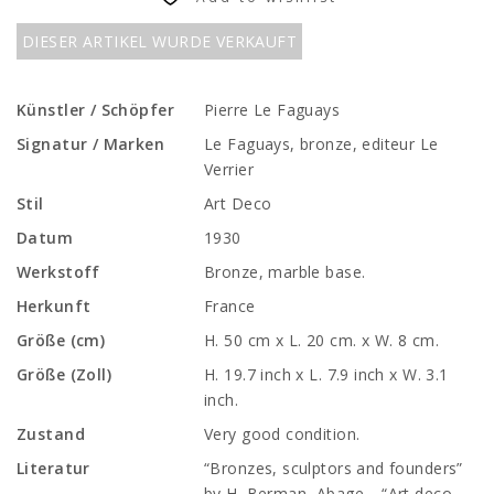
DIESER ARTIKEL WURDE VERKAUFT
Künstler / Schöpfer
Pierre Le Faguays
Signatur / Marken
Le Faguays, bronze, editeur Le
Verrier
Stil
Art Deco
Datum
1930
Werkstoff
Bronze, marble base.
Herkunft
France
Größe (cm)
H. 50 cm x L. 20 cm. x W. 8 cm.
Größe (Zoll)
H. 19.7 inch x L. 7.9 inch x W. 3.1
inch.
Zustand
Very good condition.
Literatur
“Bronzes, sculptors and founders”
by H. Berman, Abage. “Art deco