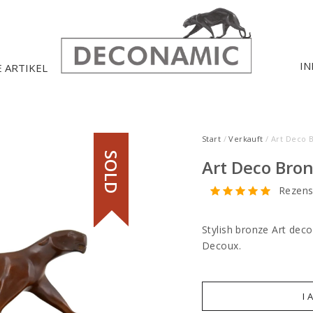
IN
E ARTIKEL
Start
/
Verkauft
/ Art Deco 
SOLD
Art Deco Bro
Rezens
Stylish bronze Art deco
Decoux.
I 