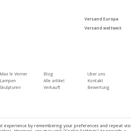
Versand Europa
Versand weltweit
Max le Verrier
Blog
Uber uns
Lampen
Alle artikel
Kontakt
Skulpturen
Verkauft
Bewertung
nt experience by remembering your preferences and repeat visi
cookies. However, you may visit "Cookie Settings" to provide a