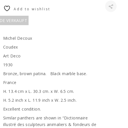
Add to wishlist
RDE VERKAUFT
Michel Decoux
Coudex
Art Deco
1930
Bronze, brown patina. Black marble base.
France
H. 13.4 cm x L. 30.3 cm. x W. 6.5 cm.
H. 5.2 inch x L. 11.9 inch x W. 2.5 inch.
Excellent condition.
Similar panthers are shown in “Dictionnaire
illustré des sculpteurs animaliers & fondeurs de