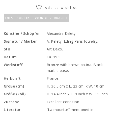
Add to wishlist
DIESER ARTIKEL WURDE VERKAUFT
Künstler / Schöpfer
Alexandre Kelety
Signatur / Marken
A. Kelety. Etling Paris foundry.
Stil
Art Deco.
Datum
Ca. 1930.
Werkstoff
Bronze with brown patina. Black
marble base.
Herkunft
France.
Größe (cm)
H. 36.5 cm x L. 23 cm. x W. 10 cm.
Größe (Zoll)
H. 14.4 inch x L. 9 inch x W. 3.9 inch.
Zustand
Excellent condition.
Literatur
“La mouette” mentioned in