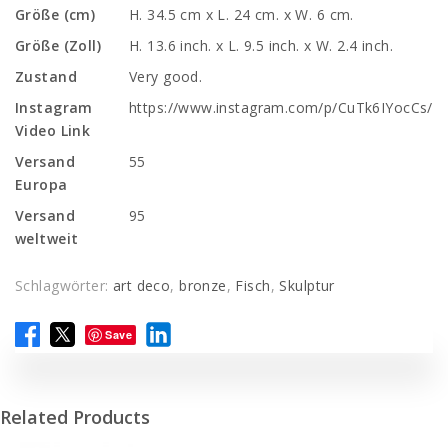
Größe (cm)
H. 34.5 cm x L. 24 cm. x W. 6 cm.
Größe (Zoll)
H. 13.6 inch. x L. 9.5 inch. x W. 2.4 inch.
Zustand
Very good.
Instagram
https://www.instagram.com/p/CuTk6IYocCs/
Video Link
Versand
55
Europa
Versand
95
weltweit
Schlagwörter:
art deco
,
bronze
,
Fisch
,
Skulptur
Save
Related Products