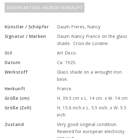
DIESER ARTIKEL WURDE VERKAUFT
Künstler / Schöpfer
Daum Freres, Nancy
Signatur / Marken
Daum Nancy France on the glass
shade. Croix de Loraine.
Stil
Art Deco.
Datum
Ca. 1925.
Werkstoff
Glass shade on a wrought iron
base.
Herkunft
France.
Größe (cm)
H. 39.5 cm x L. 14 cm. x W. 14 cm
Größe (Zoll)
H. 15.6 inch x L. 5.5 inch. x W. 5.5
inch.
Zustand
Very good original condition.
Rewired for european electricity