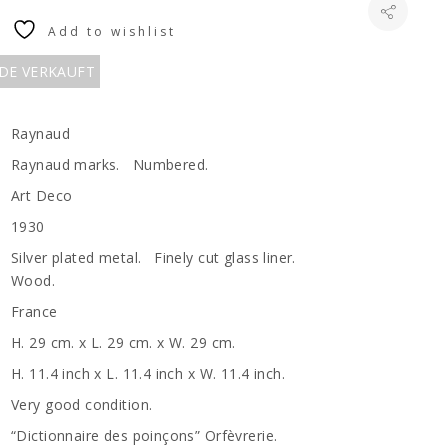
Add to wishlist
RDE VERKAUFT
Raynaud
Raynaud marks. Numbered.
Art Deco
1930
Silver plated metal. Finely cut glass liner.
Wood.
France
H. 29 cm. x L. 29 cm. x W. 29 cm.
H. 11.4 inch x L. 11.4 inch x W. 11.4 inch.
Very good condition.
“Dictionnaire des poinçons” Orfèvrerie.