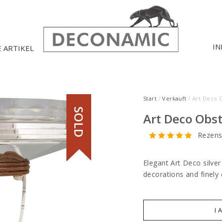
IN
E ARTIKEL
Start
/
Verkauft
/ Art Deco O
SOLD
Art Deco Obst
Rezens
Elegant Art Deco silver
decorations and finely 
I 