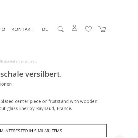
FO
KONTAKT
DE
bstschale versilbert.
schale versilbert.
ionen
 plated center piece or fruitstand with wooden
cut glass liner by Raynaud, France.
AM INTERESTED IN SIMILAR ITEMS