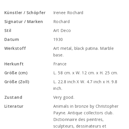
Künstler / Schöpfer
Irenee Rochard
Signatur / Marken
Rochard
Stil
Art Deco
Datum
1930
Werkstoff
Art metal, black patina. Marble
base.
Herkunft
France
Größe (cm)
L. 58 cm. x W. 12 cm. x H. 25 cm.
Größe (Zoll)
L. 22.8 inch X W. 4.7 inch x H. 9.8
inch.
Zustand
Very good.
Literatur
Animals in bronze by Christopher
Payne. Antique collectors club.
Dictionnaire des peintres,
sculpteurs, dessinateurs et