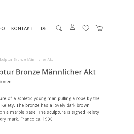
FO
KONTAKT
DE
Skulptur Bronze Männlicher Akt
lptur Bronze Männlicher Akt
ionen
ure of a athletic young man pulling a rope by the
e Kelety. The bronze has a lovely dark brown
on a marble base. The sculpture is signed Kelety
ndry mark. France ca. 1930