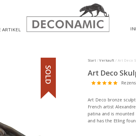
IN
E ARTIKEL
Start
/
Verkauft
/ Art Deco 
SOLD
Art Deco Sku
Rezens
Art Deco bronze sculpt
French artist Alexandr
patina and is mounted 
and has the Etling fou