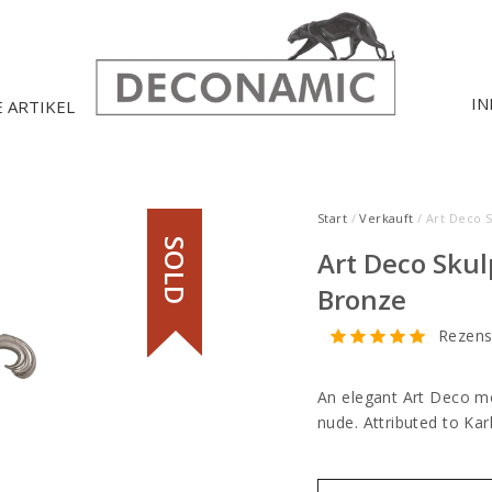
IN
E ARTIKEL
Start
/
Verkauft
/ Art Deco 
SOLD
Art Deco Skul
Bronze
Rezens
An elegant Art Deco mo
nude. Attributed to