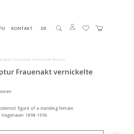
FO
KONTAKT
DE
Skulptur Frauenakt vernickelte Bronze
ptur Frauenakt vernickelte
ionen
dernist figure of a standing female
 Karl Hagenauer 1898-1956