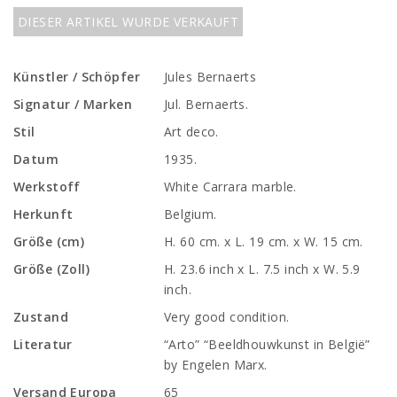
DIESER ARTIKEL WURDE VERKAUFT
Künstler / Schöpfer
Jules Bernaerts
Signatur / Marken
Jul. Bernaerts.
Stil
Art deco.
Datum
1935.
Werkstoff
White Carrara marble.
Herkunft
Belgium.
Größe (cm)
H. 60 cm. x L. 19 cm. x W. 15 cm.
Größe (Zoll)
H. 23.6 inch x L. 7.5 inch x W. 5.9
inch.
Zustand
Very good condition.
Literatur
“Arto” “Beeldhouwkunst in België”
by Engelen Marx.
Versand Europa
65