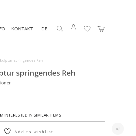
FO
KONTAKT
DE
Skulptur springendes Reh
lptur springendes Reh
ionen
AM INTERESTED IN SIMILAR ITEMS
Add to wishlist