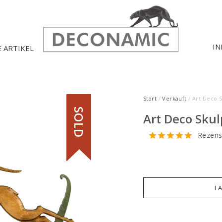
IN
E ARTIKEL
Start
/
Verkauft
/ Art Deco 
SOLD
Art Deco Sku
Rezens
I 