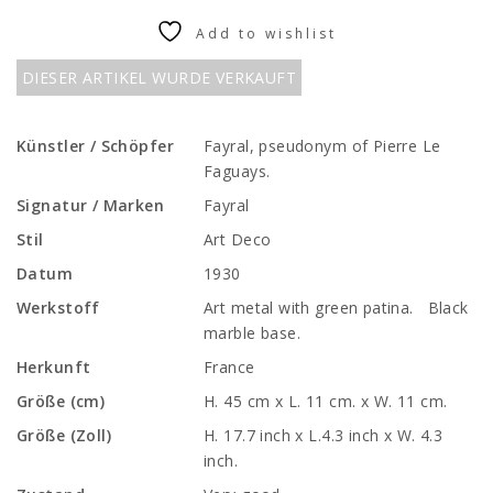
Add to wishlist
DIESER ARTIKEL WURDE VERKAUFT
Künstler / Schöpfer
Fayral, pseudonym of Pierre Le
Faguays.
Signatur / Marken
Fayral
Stil
Art Deco
Datum
1930
Werkstoff
Art metal with green patina. Black
marble base.
Herkunft
France
Größe (cm)
H. 45 cm x L. 11 cm. x W. 11 cm.
Größe (Zoll)
H. 17.7 inch x L.4.3 inch x W. 4.3
inch.