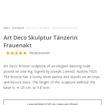
Start
/
Verkauft
/ Art Deco Skulptur Tänzerin Frauenakt
Art Deco Skulptur Tänzerin
Frauenakt
Rezensionen
Art Deco bronze sculpture of an elegant dancing nude
poised on one leg. Signed by Joseph Lorenzl, Austria 1925.
The bronze has a lovely silver patina and stands on an onyx
and bornze base. The height of the sculpture without the
base is: H. 25 cm. or 9.8 inch.
I AM INTERESTED IN SIMILAR ITEMS