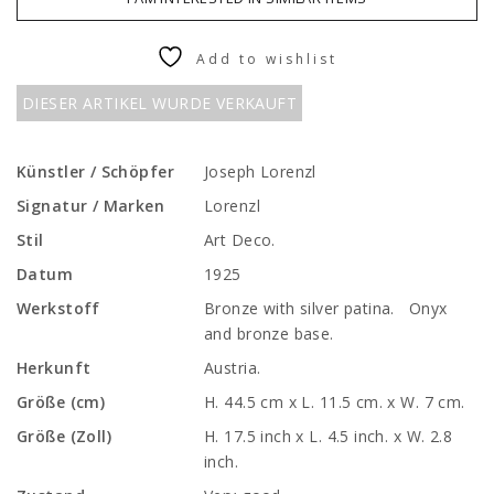
Add to wishlist
DIESER ARTIKEL WURDE VERKAUFT
Künstler / Schöpfer
Joseph Lorenzl
Signatur / Marken
Lorenzl
Stil
Art Deco.
Datum
1925
Werkstoff
Bronze with silver patina. Onyx
and bronze base.
Herkunft
Austria.
Größe (cm)
H. 44.5 cm x L. 11.5 cm. x W. 7 cm.
Größe (Zoll)
H. 17.5 inch x L. 4.5 inch. x W. 2.8
inch.