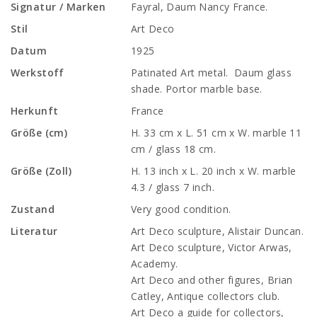
Signatur / Marken
Fayral, Daum Nancy France.
Stil
Art Deco
Datum
1925
Werkstoff
Patinated Art metal. Daum glass
shade. Portor marble base.
Herkunft
France
Größe (cm)
H. 33 cm x L. 51 cm x W. marble 11
cm / glass 18 cm.
Größe (Zoll)
H. 13 inch x L. 20 inch x W. marble
4.3 / glass 7 inch.
Zustand
Very good condition.
Literatur
Art Deco sculpture, Alistair Duncan.
Art Deco sculpture, Victor Arwas,
Academy.
Art Deco and other figures, Brian
Catley, Antique collectors club.
Art Deco a guide for collectors,