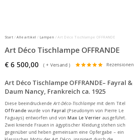
Start
/
Alle artikel
/
Lampen
/ Art Déco Tischlampe OFFRANDE
Art Déco Tischlampe OFFRANDE
€
6 500,00
Rezensionen
(
+ Versand
)
Art Déco Tischlampe OFFRANDE– Fayral &
Daum Nancy, Frankreich ca. 1925
Diese beeindruckende
Art-Déco-Tischlampe
mit dem Titel
Offrande
wurde von
Fayral
(Pseudonym von Pierre Le
Faguays) entworfen und von
Max Le Verrier
ausgeführt.
Zwei kniende Frauen in ägyptischer Kleidung stehen sich
gegenüber und heben gemeinsam eine Opfergabe – ein
klassisches Motiv der Art Déco, inspiriert durch die