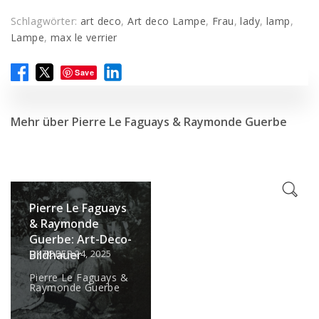
Schlagwörter:
art deco
,
Art deco Lampe
,
Frau
,
lady
,
lamp
,
Lampe
,
max le verrier
Save
Mehr über Pierre Le Faguays & Raymonde Guerbe
Pierre Le Faguays
& Raymonde
Guerbe: Art-Deco-
OKTOBER 24, 2025
Bildhauer
Pierre Le Faguays &
Raymonde Guerbe