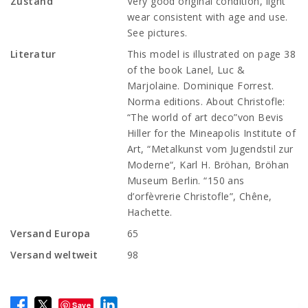
Zustand
Very good original condition, light
wear consistent with age and use.
See pictures.
Literatur
This model is illustrated on page 38
of the book Lanel, Luc &
Marjolaine. Dominique Forrest.
Norma editions. About Christofle:
“The world of art deco”von Bevis
Hiller for the Mineapolis Institute of
Art, “Metalkunst vom Jugendstil zur
Moderne“, Karl H. Bröhan, Bröhan
Museum Berlin. “150 ans
d’orfèvrerie Christofle”, Chêne,
Hachette.
Versand Europa
65
Versand weltweit
98
Save