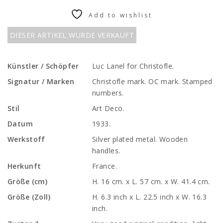
Add to wishlist
DIESER ARTIKEL WURDE VERKAUFT
Künstler / Schöpfer
Luc Lanel for Christofle.
Signatur / Marken
Christofle mark. OC mark. Stamped
numbers.
Stil
Art Deco.
Datum
1933.
Werkstoff
Silver plated metal. Wooden
handles.
Herkunft
France.
Größe (cm)
H. 16 cm. x L. 57 cm. x W. 41.4 cm.
Größe (Zoll)
H. 6.3 inch x L. 22.5 inch x W. 16.3
inch.