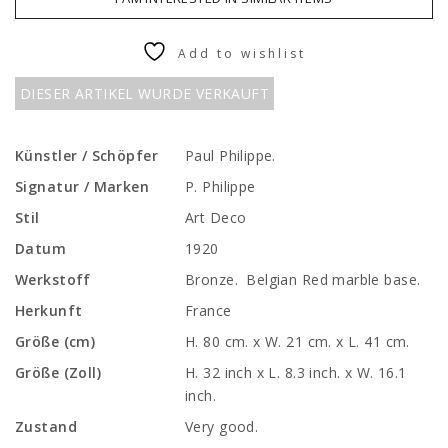
Add to wishlist
DIESER ARTIKEL WURDE VERKAUFT
Künstler / Schöpfer
Paul Philippe.
Signatur / Marken
P. Philippe
Stil
Art Deco
Datum
1920
Werkstoff
Bronze. Belgian Red marble base.
Herkunft
France
Größe (cm)
H. 80 cm. x W. 21 cm. x L. 41 cm.
Größe (Zoll)
H. 32 inch x L. 8.3 inch. x W. 16.1
inch.
Zustand
Very good.