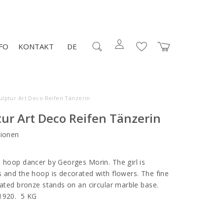
FO
KONTAKT
DE
ulptur Art Deco Reifen Tänzerin
ur Art Deco Reifen Tänzerin
ionen
a hoop dancer by Georges Morin. The girl is
s and the hoop is decorated with flowers. The fine
nated bronze stands on an circular marble base.
 1920. 5 KG