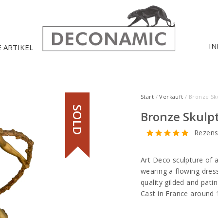
IN
E ARTIKEL
Start
/
Verkauft
/ Bronze Sk
SOLD
Bronze Skulpt
Rezens
Art Deco sculpture of 
wearing a flowing dres
quality gilded and pati
Cast in France around