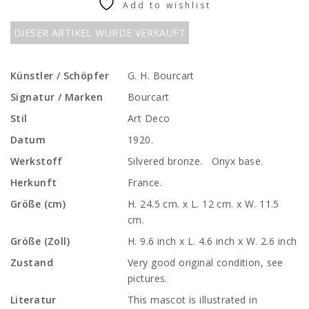
Add to wishlist
DIESER ARTIKEL WURDE VERKAUFT
Künstler / Schöpfer
G. H. Bourcart
Signatur / Marken
Bourcart
Stil
Art Deco
Datum
1920.
Werkstoff
Silvered bronze. Onyx base.
Herkunft
France.
Größe (cm)
H. 24.5 cm. x L. 12 cm. x W. 11.5
cm.
Größe (Zoll)
H. 9.6 inch x L. 4.6 inch x W. 2.6 inch
Zustand
Very good original condition, see
pictures.
Literatur
This mascot is illustrated in