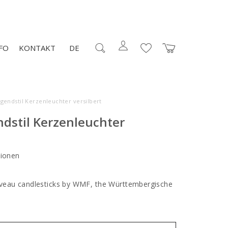
FO
KONTAKT
DE
ugendstil Kerzenleuchter versilbert
ndstil Kerzenleuchter
ionen
veau candlesticks by WMF, the Württembergische