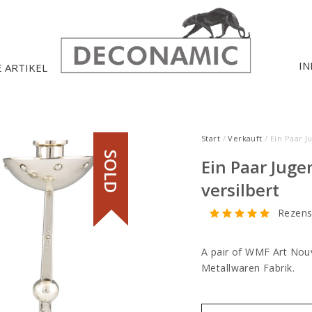
IN
E ARTIKEL
Start
/
Verkauft
/ Ein Paar J
SOLD
Ein Paar Juge
versilbert
Rezens
A pair of WMF Art Nou
Metallwaren Fabrik.