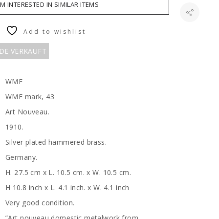
AM INTERESTED IN SIMILAR ITEMS
Add to wishlist
RDE VERKAUFT
WMF
WMF mark, 43
Art Nouveau.
1910.
Silver plated hammered brass.
Germany.
H. 27.5 cm x L. 10.5 cm. x W. 10.5 cm.
H 10.8 inch x L. 4.1 inch. x W. 4.1 inch
Very good condition.
”Art nouveau domestic metalwork from