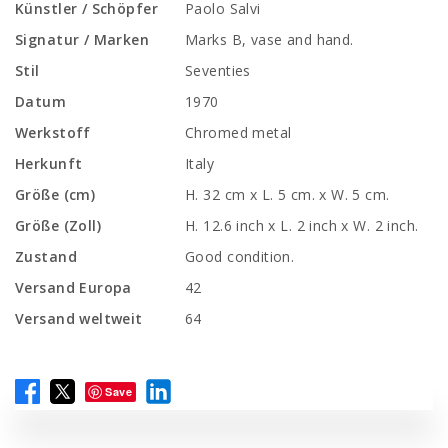
Künstler / Schöpfer
Paolo Salvi
Signatur / Marken
Marks B, vase and hand.
Stil
Seventies
Datum
1970
Werkstoff
Chromed metal
Herkunft
Italy
Größe (cm)
H. 32 cm x L. 5 cm. x W. 5 cm.
Größe (Zoll)
H. 12.6 inch x L. 2 inch x W. 2 inch.
Zustand
Good condition.
Versand Europa
42
Versand weltweit
64
Save