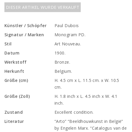
DIESER ARTIKEL WURDE VERKAUFT
Künstler / Schöpfer
Paul Dubois
Signatur / Marken
Monogram PD.
Stil
Art Nouveau.
Datum
1900.
Werkstoff
Bronze.
Herkunft
Belgium.
Größe (cm)
H. 4.5 cm x L. 11.5 cm. x W. 10.5
cm.
Größe (Zoll)
H. 1.8 inch x L. 4.5 inch x W. 4.1
inch.
Zustand
Excellent condition.
Literatur
“Arto” “Beeldhouwkunst in België”
by Engelen Marx. “Catalogus van de