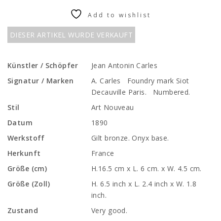
Add to wishlist
DIESER ARTIKEL WURDE VERKAUFT
Künstler / Schöpfer
Jean Antonin Carles
Signatur / Marken
A. Carles Foundry mark Siot
Decauville Paris. Numbered.
Stil
Art Nouveau
Datum
1890
Werkstoff
Gilt bronze. Onyx base.
Herkunft
France
Größe (cm)
H.16.5 cm x L. 6 cm. x W. 4.5 cm.
Größe (Zoll)
H. 6.5 inch x L. 2.4 inch x W. 1.8
inch.
Zustand
Very good.