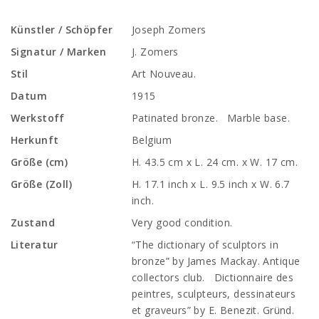
Künstler / Schöpfer
Joseph Zomers
Signatur / Marken
J. Zomers
Stil
Art Nouveau.
Datum
1915
Werkstoff
Patinated bronze. Marble base.
Herkunft
Belgium
Größe (cm)
H. 43.5 cm x L. 24 cm. x W. 17 cm.
Größe (Zoll)
H. 17.1 inch x L. 9.5 inch x W. 6.7
inch.
Zustand
Very good condition.
Literatur
“The dictionary of sculptors in
bronze” by James Mackay. Antique
collectors club. Dictionnaire des
peintres, sculpteurs, dessinateurs
et graveurs” by E. Benezit. Gründ.