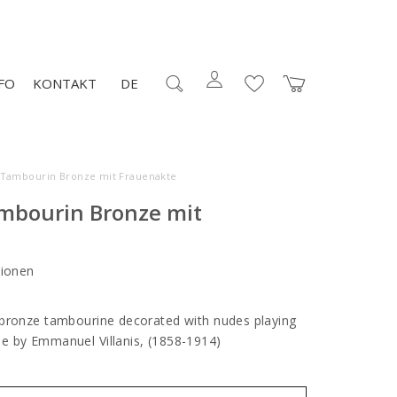
FO
KONTAKT
DE
l Tambourin Bronze mit Frauenakte
ambourin Bronze mit
ionen
 bronze tambourine decorated with nudes playing
e by Emmanuel Villanis, (1858-1914)