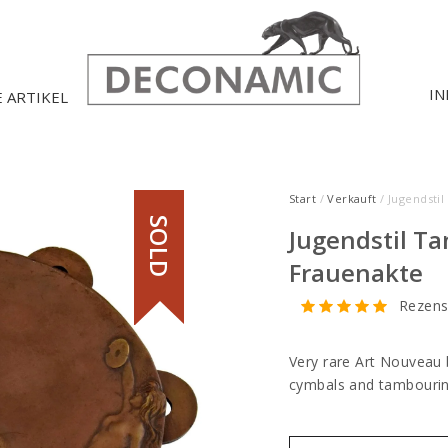
IN
E ARTIKEL
Start
/
Verkauft
/ Jugendsti
SOLD
Jugendstil T
Frauenakte
Rezens
Very rare Art Nouveau
cymbals and tambourin