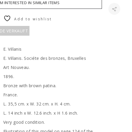
AM INTERESTED IN SIMILAR ITEMS
Add to wishlist
RDE VERKAUFT
E. Villanis
E. Villanis. Sociéte des bronzes, Bruxelles
Art Nouveau.
1896.
Bronze with brown patina.
France.
L. 35,5 cm. x W. 32 cm. x H. 4 cm.
L. 14 inch x W. 12.6 inch. x H 1.6 inch.
Very good condition.
Illustration of this model on page 124 of the