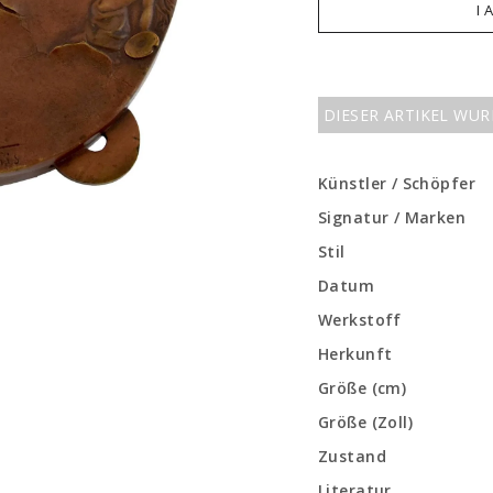
I 
DIESER ARTIKEL WU
Künstler / Schöpfer
Signatur / Marken
Stil
Datum
Werkstoff
Herkunft
Größe (cm)
Größe (Zoll)
Zustand
Literatur