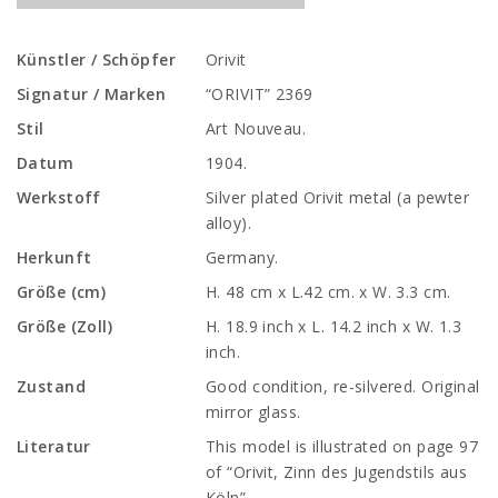
Künstler / Schöpfer
Orivit
Signatur / Marken
“ORIVIT” 2369
Stil
Art Nouveau.
Datum
1904.
Werkstoff
Silver plated Orivit metal (a pewter
alloy).
Herkunft
Germany.
Größe (cm)
H. 48 cm x L.42 cm. x W. 3.3 cm.
Größe (Zoll)
H. 18.9 inch x L. 14.2 inch x W. 1.3
inch.
Zustand
Good condition, re-silvered. Original
mirror glass.
Literatur
This model is illustrated on page 97
of “Orivit, Zinn des Jugendstils aus
Köln”