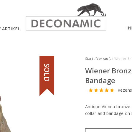
IN
E ARTIKEL
Start
/
Verkauft
/ Wiener Br
SOLD
Wiener Bronz
Bandage
Rezens
Antique Vienna bronze s
collar and bandage on 