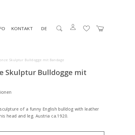
FO
KONTAKT
DE
onze Skulptur Bulldogge mit Bandage
e Skulptur Bulldogge mit
ionen
culpture of a funny English bulldog with leather
his head and leg. Austria ca.1920.