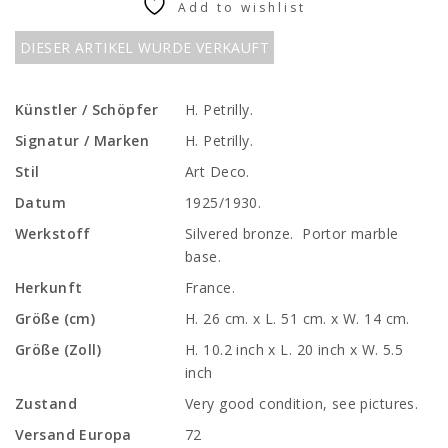
Add to wishlist
DIESER ARTIKEL WURDE VERKAUFT
Künstler / Schöpfer
H. Petrilly.
Signatur / Marken
H. Petrilly.
Stil
Art Deco.
Datum
1925/1930.
Werkstoff
Silvered bronze. Portor marble
base.
Herkunft
France.
Größe (cm)
H. 26 cm. x L. 51 cm. x W. 14 cm.
Größe (Zoll)
H. 10.2 inch x L. 20 inch x W. 5.5
inch
Zustand
Very good condition, see pictures.
Versand Europa
72