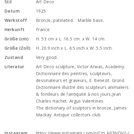
Stil
Art Deco
Datum
1925
Werkstoff
Bronze, patinated. Marble base.
Herkunft
France
Größe (cm)
H. 53 cm x L. 16.5 cm. x W. 14 cm.
Größe (Zoll)
H. 20.9 inch x L. 6.5 inch x W. 5.5 inch.
Zustand
Very good.
Literatur
Art Deco sculpture, Victor Arwas, Academy.
Dictionnaire des peintres, sculpteurs,
dessinateurs et graveurs, E. Benezit. Gründ.
Dictionnaire illustré des sculpteurs animaliers
& fondeurs de l’antiquité à nos jours,Jean
Charles Hachet. Argus Valentines.
The dictionary of sculptors in bronze, James
Mackay. Antique collectors club.
Instagram
https://www.instagram.com/p/Cm_kd3NDV1-/