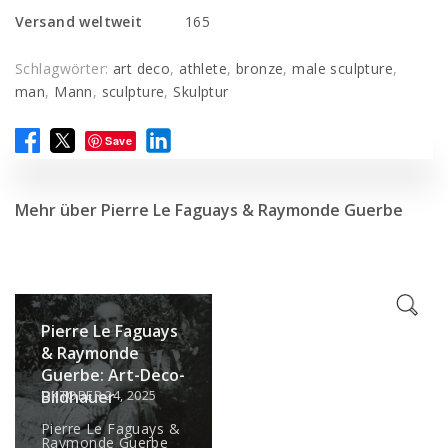
Versand weltweit
165
Schlagwörter:
art deco
,
athlete
,
bronze
,
male sculpture
,
man
,
Mann
,
sculpture
,
Skulptur
Save
Mehr über Pierre Le Faguays & Raymonde Guerbe
Pierre Le Faguays
& Raymonde
Guerbe: Art-Deco-
OKTOBER 24, 2025
Bildhauer
Pierre Le Faguays &
Raymonde Guerbe