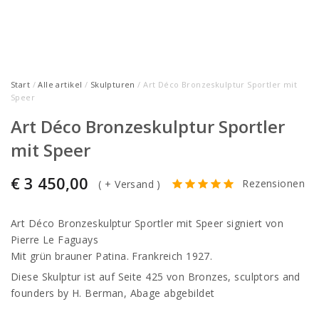
Start
/
Alle artikel
/
Skulpturen
/ Art Déco Bronzeskulptur Sportler mit
Speer
Art Déco Bronzeskulptur Sportler
mit Speer
€
3 450,00
Rezensionen
(
+ Versand
)
Art Déco Bronzeskulptur Sportler mit Speer signiert von
Pierre Le Faguays
Mit grün brauner Patina. Frankreich 1927.
Diese Skulptur ist auf Seite 425 von Bronzes, sculptors and
founders by H. Berman, Abage abgebildet