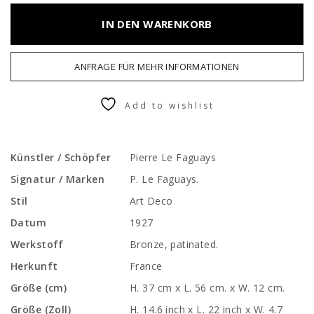
IN DEN WARENKORB
ANFRAGE FÜR MEHR INFORMATIONEN
Add to wishlist
Künstler / Schöpfer
Pierre Le Faguays
Signatur / Marken
P. Le Faguays.
Stil
Art Deco
Datum
1927
Werkstoff
Bronze, patinated.
Herkunft
France
Größe (cm)
H. 37 cm x L. 56 cm. x W. 12 cm.
Größe (Zoll)
H. 14.6 inch x L. 22 inch x W. 4.7