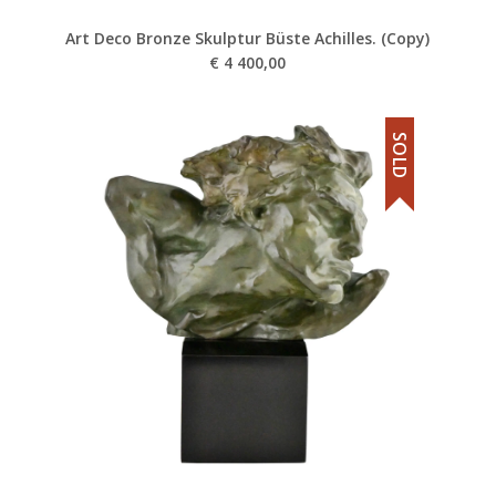
Art Deco Bronze Skulptur Büste Achilles. (Copy)
€
4 400,00
SOLD