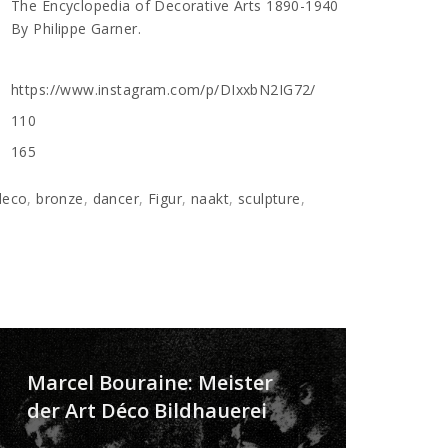
The Encyclopedia of Decorative Arts 1890-1940
By Philippe Garner.
https://www.instagram.com/p/DIxxbN2IG72/
110
165
deco
,
bronze
,
dancer
,
Figur
,
naakt
,
sculpture
,
Marcel Bouraine: Meister
der Art Déco Bildhauerei