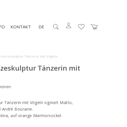
FO
KONTAKT
DE
Bronzeskulptur Tänzerin mit Vögeln.
nzeskulptur Tänzerin mit
ionen
r Tänzerin mit Vögeln signiert Matto,
 André Bouraine.
atina, auf orange Marmorsockel.