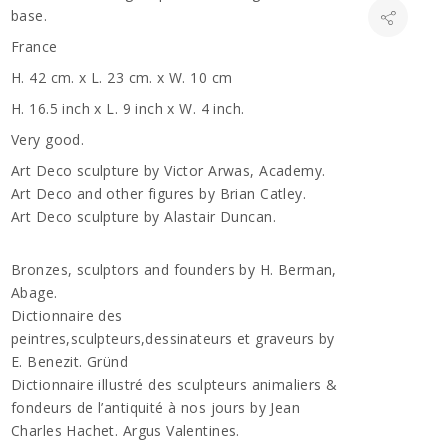
base.
France
H. 42 cm. x L. 23 cm. x W. 10 cm
H. 16.5 inch x L. 9 inch x W. 4 inch.
Very good.
Art Deco sculpture by Victor Arwas, Academy.
Art Deco and other figures by Brian Catley.
Art Deco sculpture by Alastair Duncan.
Bronzes, sculptors and founders by H. Berman,
Abage.
Dictionnaire des
peintres,sculpteurs,dessinateurs et graveurs by
E. Benezit. Gründ
Dictionnaire illustré des sculpteurs animaliers &
fondeurs de l’antiquité à nos jours by Jean
Charles Hachet. Argus Valentines.