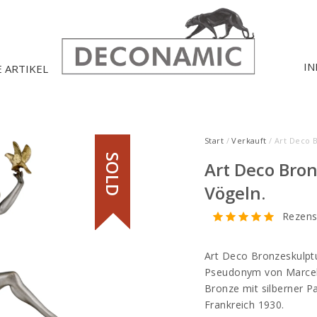
IN
E ARTIKEL
Start
/
Verkauft
/ Art Deco 
SOLD
Art Deco Bro
Vögeln.
Rezens
Art Deco Bronzeskulptu
Pseudonym von Marcel
Bronze mit silberner P
Frankreich 1930.