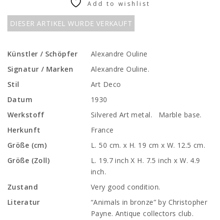
Add to wishlist
DIESER ARTIKEL WURDE VERKAUFT
Künstler / Schöpfer
Alexandre Ouline
Signatur / Marken
Alexandre Ouline.
Stil
Art Deco
Datum
1930
Werkstoff
Silvered Art metal. Marble base.
Herkunft
France
Größe (cm)
L. 50 cm. x H. 19 cm x W. 12.5 cm.
Größe (Zoll)
L. 19.7 inch X H. 7.5 inch x W. 4.9
inch.
Zustand
Very good condition.
Literatur
“Animals in bronze” by Christopher
Payne. Antique collectors club.