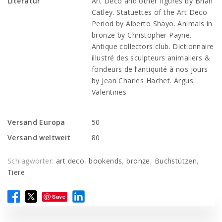
Literatur
Art Deco and other figures by Brian
Catley. Statuettes of the Art Deco
Period by Alberto Shayo. Animals in
bronze by Christopher Payne.
Antique collectors club. Dictionnaire
illustré des sculpteurs animaliers &
fondeurs de l’antiquité à nos jours
by Jean Charles Hachet. Argus
Valentines
Versand Europa
50
Versand weltweit
80
Schlagwörter:
art deco
,
bookends
,
bronze
,
Buchstützen
,
Tiere
Save