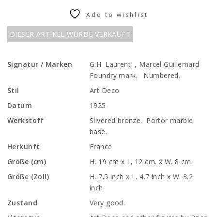
Add to wishlist
DIESER ARTIKEL WURDE VERKAUFT
Signatur / Marken
G.H. Laurent , Marcel Guillemard
Foundry mark. Numbered.
Stil
Art Deco
Datum
1925
Werkstoff
Silvered bronze. Portor marble
base.
Herkunft
France
Größe (cm)
H. 19 cm x L. 12 cm. x W. 8 cm.
Größe (Zoll)
H. 7.5 inch x L. 4.7 inch x W. 3.2
inch.
Zustand
Very good.