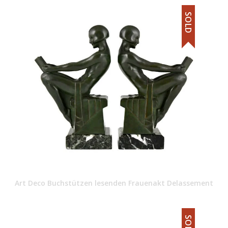
SOLD
Art Deco Buchstützen lesenden Frauenakt Delassement
SOLD