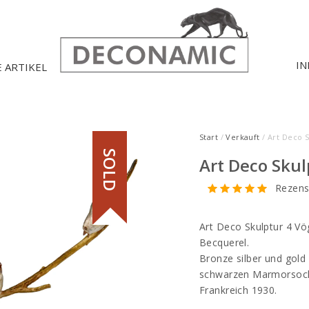
IN
E ARTIKEL
Start
/
Verkauft
/ Art Deco S
SOLD
Art Deco Skul
Rezens
Art Deco Skulptur 4 Vö
Becquerel.
Bronze silber und gold 
schwarzen Marmorsock
Frankreich 1930.