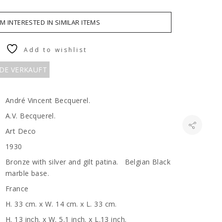
AM INTERESTED IN SIMILAR ITEMS
Add to wishlist
RDE VERKAUFT
André Vincent Becquerel.
A.V. Becquerel.
Art Deco
1930
Bronze with silver and gilt patina. Belgian Black
marble base.
France
H. 33 cm. x W. 14 cm. x L. 33 cm.
H. 13 inch. x W. 5.1 inch. x L.13 inch.