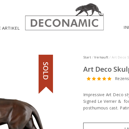
IN
E ARTIKEL
Start
/
Verkauft
/ Art Deco 
SOLD
Art Deco Sku
Rezens
Impressive Art Deco sty
Signed Le Verrier & f
posthumous cast. Pati
I 