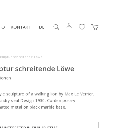
FO
KONTAKT
DE
Skulptur schreitende Löwe
lptur schreitende Löwe
ionen
le sculpture of a walking lion by Max Le Verrier.
oundry seal Design 1930. Contemporary
nated metal on black marble base.
AM INTERESTED IN SIMILAR ITEMS