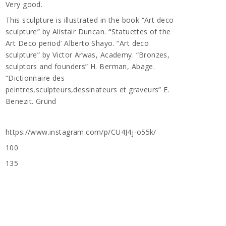
Very good.
This sculpture is illustrated in the book “Art deco
sculpture” by Alistair Duncan.
“
Statuettes of the
Art Deco period’ Alberto Shayo.
“Art deco
sculpture” by Victor Arwas, Academy. “Bronzes,
sculptors and founders” H. Berman, Abage.
“Dictionnaire des
peintres,sculpteurs,dessinateurs et graveurs” E.
Benezit. Gründ
https://www.instagram.com/p/CU4J4j-o55k/
100
135