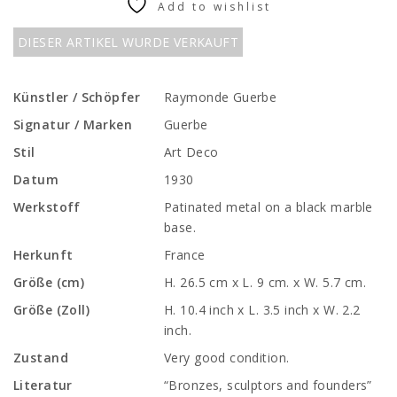
Add to wishlist
DIESER ARTIKEL WURDE VERKAUFT
Künstler / Schöpfer
Raymonde Guerbe
Signatur / Marken
Guerbe
Stil
Art Deco
Datum
1930
Werkstoff
Patinated metal on a black marble
base.
Herkunft
France
Größe (cm)
H. 26.5 cm x L. 9 cm. x W. 5.7 cm.
Größe (Zoll)
H. 10.4 inch x L. 3.5 inch x W. 2.2
inch.
Zustand
Very good condition.
Literatur
“Bronzes, sculptors and founders”