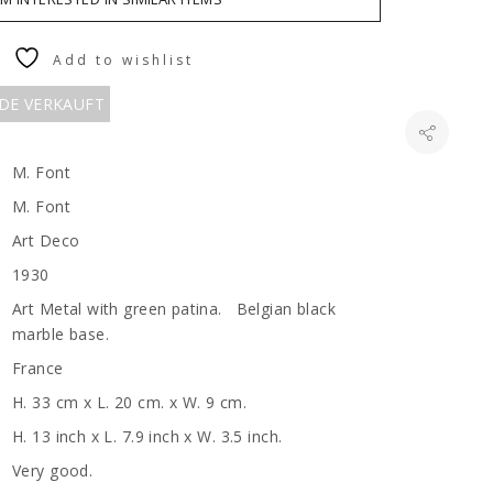
Add to wishlist
RDE VERKAUFT
M. Font
M. Font
Art Deco
1930
Art Metal with green patina. Belgian black
marble base.
France
H. 33 cm x L. 20 cm. x W. 9 cm.
H. 13 inch x L. 7.9 inch x W. 3.5 inch.
Very good.