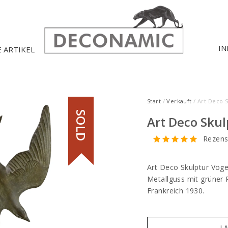
IN
E ARTIKEL
Start
/
Verkauft
/ Art Deco S
SOLD
Art Deco Skul
Rezens
Art Deco Skulptur Vöge
Metallguss mit grüner
Frankreich 1930.
I 