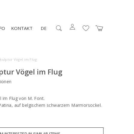
FO
KONTAKT
DE
kulptur Vögel im Flug
ptur Vögel im Flug
ionen
l im Flug von M. Font.
 Patina, auf belgischem schwarzem Marmorsockel.
AM INTERESTED IN SIMILAR ITEMS