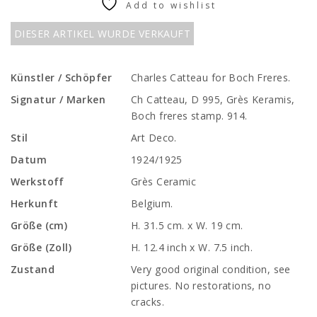
Add to wishlist
DIESER ARTIKEL WURDE VERKAUFT
Künstler / Schöpfer
Charles Catteau for Boch Freres.
Signatur / Marken
Ch Catteau, D 995, Grès Keramis,
Boch freres stamp. 914.
Stil
Art Deco.
Datum
1924/1925
Werkstoff
Grès Ceramic
Herkunft
Belgium.
Größe (cm)
H. 31.5 cm. x W. 19 cm.
Größe (Zoll)
H. 12.4 inch x W. 7.5 inch.
Zustand
Very good original condition, see
pictures. No restorations, no
cracks.