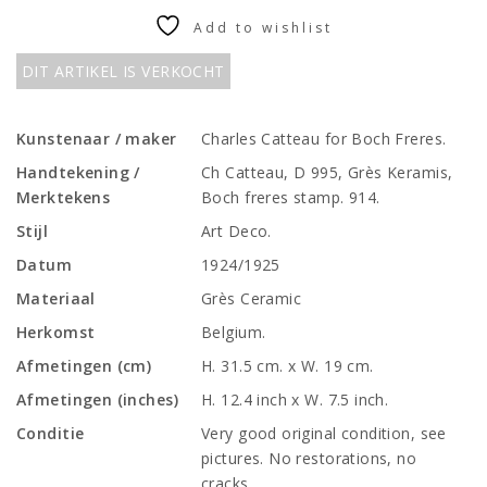
Add to wishlist
DIT ARTIKEL IS VERKOCHT
Kunstenaar / maker
Charles Catteau for Boch Freres.
Handtekening /
Ch Catteau, D 995, Grès Keramis,
Merktekens
Boch freres stamp. 914.
Stijl
Art Deco.
Datum
1924/1925
Materiaal
Grès Ceramic
Herkomst
Belgium.
Afmetingen (cm)
H. 31.5 cm. x W. 19 cm.
Afmetingen (inches)
H. 12.4 inch x W. 7.5 inch.
Conditie
Very good original condition, see
pictures. No restorations, no
cracks.